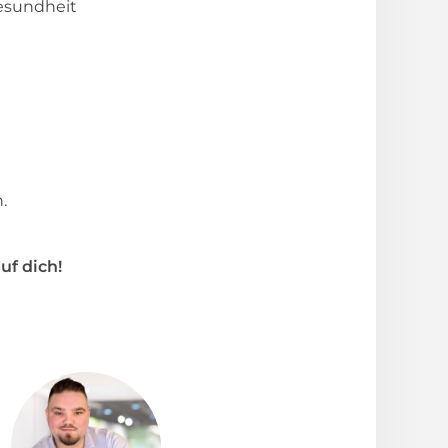
esundheit
.
uf dich!