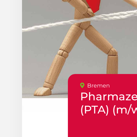
Bremen
Pharmazeu
(PTA) (m/