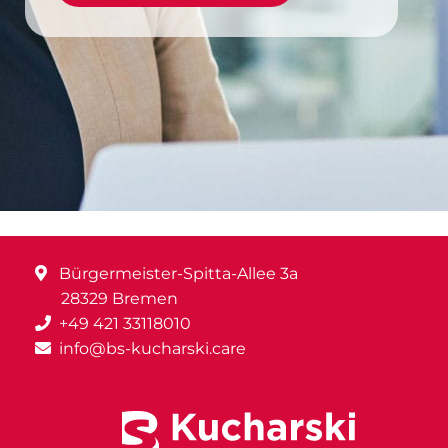
Bürgermeister-Spitta-Allee 3a
28329 Bremen
+49 421 33118010
info@bs-kucharski.care