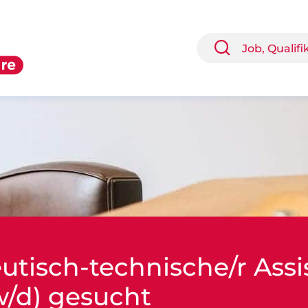
tisch-technische/r Assi
w/d) gesucht