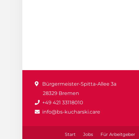
Bürgermeister-Spitta-Allee 3a
28329 Bremen
+49 421 33118010
info@bs-kucharski.care
Start
Jobs
Für Arbeitgeber