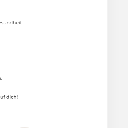
esundheit
.
uf dich!