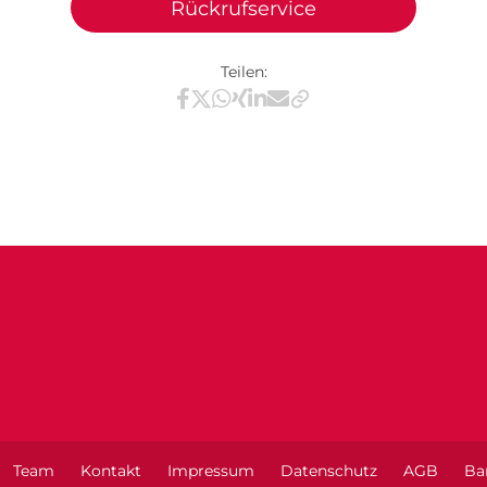
Rückrufservice
Teilen:
Teilen via Facebook
Teilen via X / Twitter
Teilen via WhatsApp
Teilen via Xing
Teilen via LinkedIn
Teilen via E-Mail
Team
Kontakt
Impressum
Datenschutz
AGB
Bar