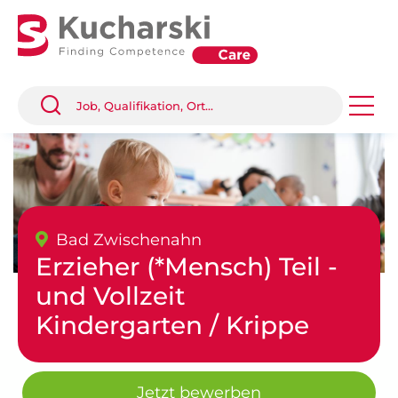
Bad Zwischenahn
Erzieher (*Mensch) Teil -
und Vollzeit
Kindergarten / Krippe
Jetzt bewerben