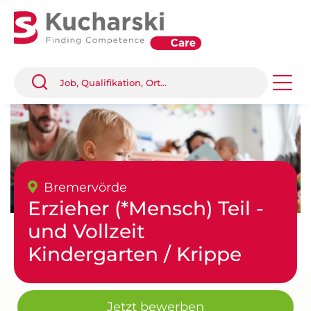
Bremervörde
Erzieher (*Mensch) Teil -
und Vollzeit
Kindergarten / Krippe
Jetzt bewerben