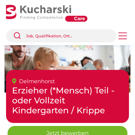
Delmenhorst
Erzieher (*Mensch) Teil -
oder Vollzeit
Kindergarten / Krippe
Jetzt bewerben