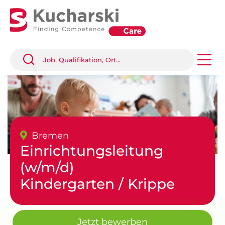
Bremen
Einrichtungsleitung
(w/m/d)
Kindergarten / Krippe
Jetzt bewerben