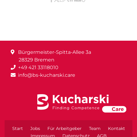
Teilen via Facebook
Teilen via X / Twitter
Teilen via WhatsApp
Teilen via Xing
Teilen via LinkedIn
Teilen via E-Mail
Bürgermeister-Spitta-Allee 3a
28329 Bremen
+49 421 33118010
info@bs-kucharski.care
Start
Jobs
Für Arbeitgeber
Team
Kontakt
Impressum
Datenschutz
AGB